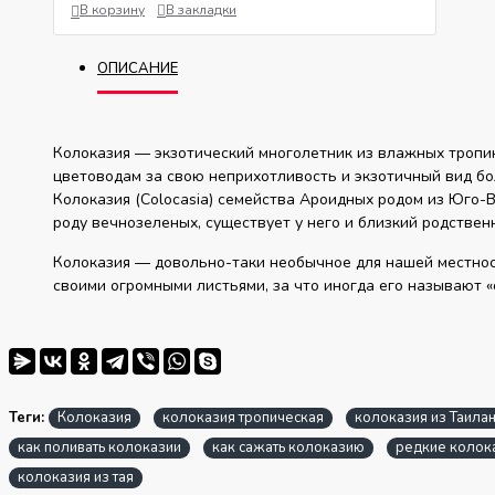
В корзину
В закладки
ОПИСАНИЕ
Колоказия — экзотический многолетник из влажных тропи
цветоводам за свою неприхотливость и экзотичный вид бол
Колоказия (Colocasia) семейства Ароидных родом из Юго-В
роду вечнозеленых, существует у него и близкий родствен
Колоказия — довольно-таки необычное для нашей местнос
своими огромными листьями, за что иногда его называют 
Теги:
Колоказия
колоказия тропическая
колоказия из Таила
как поливать колоказии
как сажать колоказию
редкие колок
колоказия из тая