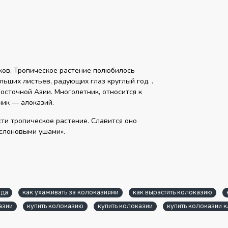
ков. Тропическое растение полюбилось
ьших листьев, радующих глаз круглый год. .
осточной Азии. Многолетник, относится к
ник — алоказий.
ти тропическое растение. Славится оно
«слоновыми ушами».
нда
как ухаживать за колоказиями
как вырастить колоказию
азии
купить колоказию
купить колоказии
купить колоказии 