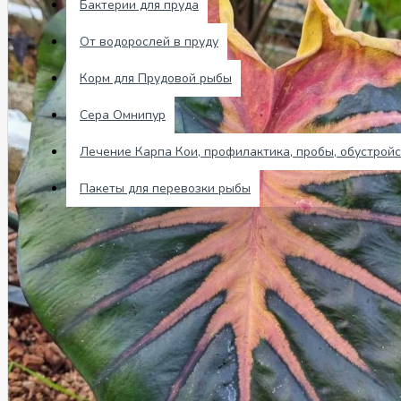
Бактерии для пруда
Отзывы
От водорослей в пруду
0 товар(ов) - 0 р.
Корм для Прудовой рыбы
Сера Омнипур
В корзине пусто!
Лечение Карпа Кои, профилактика, пробы, обустройс
Пакеты для перевозки рыбы