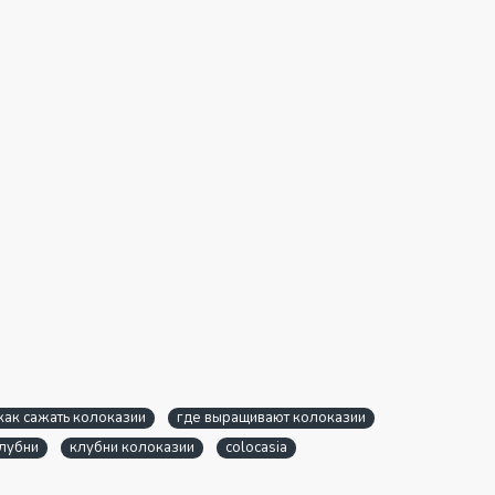
как сажать колоказии
где выращивают колоказии
клубни
клубни колоказии
colocasia