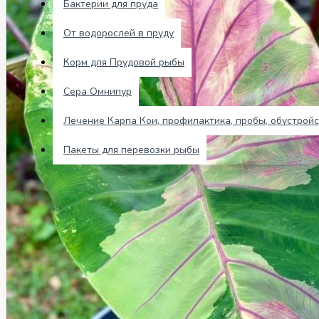
Бактерии для пруда
Отзывы
От водорослей в пруду
0 товар(ов) - 0 р.
Корм для Прудовой рыбы
Сера Омнипур
В корзине пусто!
Лечение Карпа Кои, профилактика, пробы, обустройс
Пакеты для перевозки рыбы