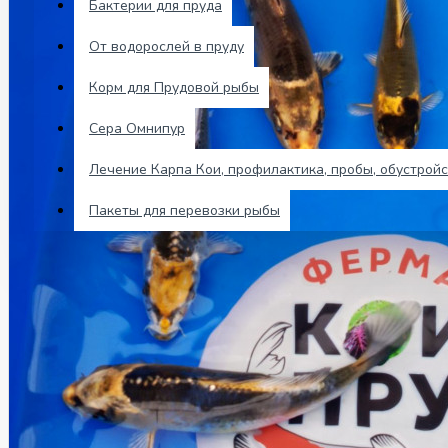
Бактерии для пруда
Отзывы
От водорослей в пруду
0 товар(ов) - 0 р.
Корм для Прудовой рыбы
Сера Омнипур
В корзине пусто!
Лечение Карпа Кои, профилактика, пробы, обустройс
Пакеты для перевозки рыбы