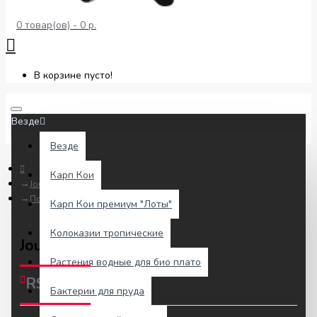
0 товар(ов) - 0 р.
В корзине пусто!
Везде
Везде
Карп Кои
Journal Blog
Поиск
Карп Кои премиум "Лоты"
Колоказии тропические
Journal Blog - ocean
Растения водные для био плато
RSS Feed
Бактерии для пруда