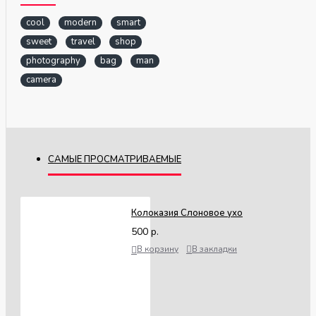
cool
modern
smart
sweet
travel
shop
photography
bag
man
camera
САМЫЕ ПРОСМАТРИВАЕМЫЕ
Колоказия Слоновое ухо
500 р.
В корзину
В закладки