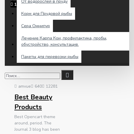
От водорослей в пруду
15
сент.
Корм для Прудовой рыбы
Сера Омнипур
Лечение Карпа Кои, профилактика, пробы,
обустройство, консультация.
Пакеты для перевозки рыбы
amvue
640
12281
Best Beauty
Products
Best Opencart theme
around, period. The
Journal 3 blog has been