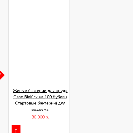
АЗ
Живые бактерии для пруда
Oase BioKick на 100 Кубов (
Стартовые бактерии) для
водоёма.
80 000 р.