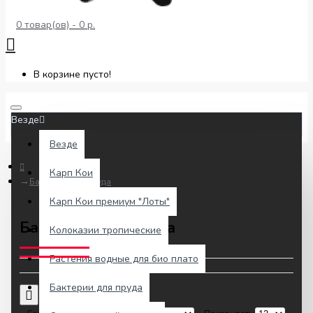
0 товар(ов) - 0 р.
В корзине пусто!
Везде
Везде
Карп Кои
Бактерии для пруда
Карп Кои премиум "Лоты"
Бактерии для пруда
Колоказии тропические
Растения водные для био плато
Бактерии для пруда