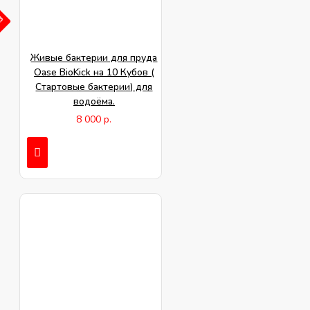
АЗ
Живые бактерии для пруда
Oase BioKick на 10 Кубов (
Стартовые бактерии) для
водоёма.
8 000 р.