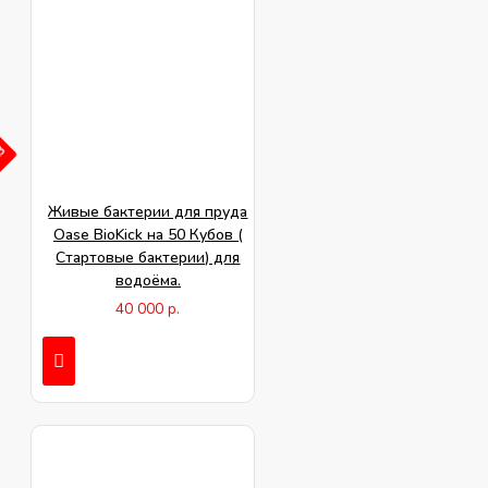
АЗ
Живые бактерии для пруда
Oase BioKick на 50 Кубов (
Стартовые бактерии) для
водоёма.
40 000 р.