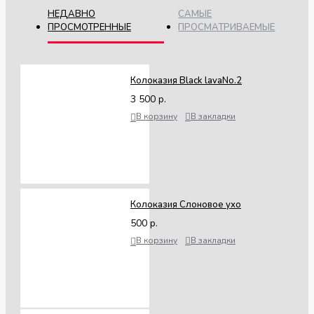
хорошо адаптируются. ПОЖАЛУЙСТА,
НЕДАВНО
САМЫЕ
ПРОСМОТРЕННЫЕ
ПРОСМАТРИВАЕМЫЕ
учитывайте, что внешний вид растения при
получении может быть не
презентабельным. Также учитывайте, что
Колоказия Black lavaNo.2
молодые листья имеют окраску, отличную
3 500 р.
от сортовой. Это нормальное явление, а не
В корзину
В закладки
показатель пересорта.
ПЕРЕД РАЗМЕЩЕНИЕМ ЗАКАЗА, ПОЖАЛУЙСТА,
УБЕДИТЕСЬ, ЧТО ВЫ ПРОЧИТАЛИ ИНФОРМАЦИЮ
ВЫШЕ И ГОТОВЫ ПРИОБРЕСТИ РАСТЕНИЕ НА ЭТИХ
УСЛОВИЯХ.
Колоказия Слоновое ухо
500 р.
В корзину
В закладки
ХАРАКТЕРИСТИКИ
ТАИЛАНД
СТРАНА ПРОИЗВОДСТВА :
ПОСТАВКА - МАЙ - ИЮНЬ
ПЕРИОД ПОСТАВКИ :