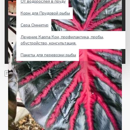
От водорослей в пруду
Корм для Прудовой рыбы
Сера Омнипур
Лечение Карпа Кои, профилактика, пробы,
обустройство, консультация.
Пакеты для перевозки рыбы