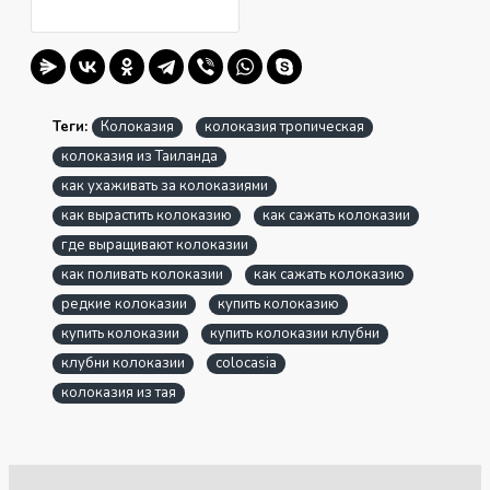
показателем гибели растения – при
получении необходимо проверить
состояние ризомы и корней. Это не
препятствует успешной адаптации при
условии наличия молодых корней.
Теги:
Колоказия
колоказия тропическая
колоказия из Таиланда
Для транспортировки растение будет
как ухаживать за колоказиями
завернуто в упаковочную бумагу либо
как вырастить колоказию
как сажать колоказии
помещено в пластиковый пакет для
где выращивают колоказии
поддержания влажности. В обоих случаях
как поливать колоказии
как сажать колоказию
на упаковке будет присутствовать стикер с
редкие колоказии
купить колоказию
указанием сорта.
купить колоказии
купить колоказии клубни
клубни колоказии
colocasia
ВАЖНО!
колоказия из тая
При получении колоказии в обязательном
порядке нужно посадить. В подавляющем
большинстве случаев колоказии очень