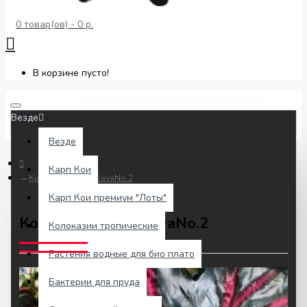
0 товар(ов) - 0 р.
В корзине пусто!
Везде
Везде
Карп Кои
Колоказия Black lavaNo.2
Карп Кои премиум "Лоты"
Колоказия Black lavaNo.2
Колоказии тропические
Растения водные для био плато
Бактерии для пруда